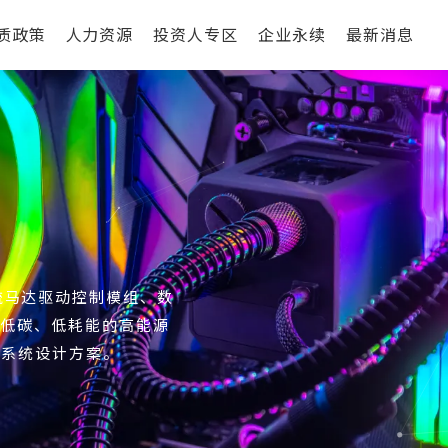
质政策
人力资源
投资人专区
企业永续
最新消息
流马达驱动控制模组、数
以低碳、低耗能的高能源
新系统设计方案。