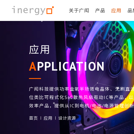
关于广闳
产品
应用
品
应用
APPLICATION
广闳科技提供功率金氧半场效电晶体、无刷直
位类比可程式化SoC散热风扇驱动IC等产品，
效率产品，提供从IC到电机/电池/电源管理创
首页
应用
设计资源