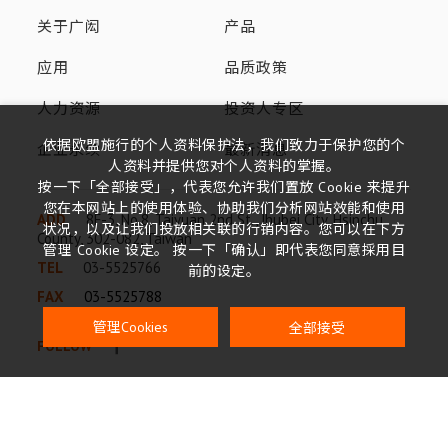
关于广闳
产品
应用
品质政策
人力资源
投资人专区
依据欧盟施行的个人资料保护法，我们致力于保护您的个
企业永续
最新消息
人资料并提供您对个人资料的掌握。
按一下「全部接受」，代表您允许我们置放 Cookie 来提升
您在本网站上的使用体验、协助我们分析网站效能和使用
ADD
8F-3, No.8, Taiyuan 2nd St., Jhubei City, Hsinchu
状况，以及让我们投放相关联的行销内容。您可以在下方
County, 302-082, Taiwan
管理 Cookie 设定。 按一下「确认」即代表您同意採用目
TEL
03-5525766
前的设定。
FAX
03-5525788
全部接受
管理Cookies
FOLLOW
TOP
关于广闳