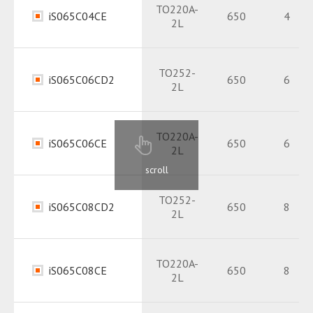
TO220A-
iS065C04CE
650
4
2L
Datasheet
PDF
Package
PDF
TO252-
iS065C06CD2
650
6
2L
Datasheet
PDF
Package
PDF
TO220A-
iS065C06CE
650
6
2L
Datasheet
PDF
scroll
Package
PDF
TO252-
iS065C08CD2
650
8
2L
Datasheet
PDF
Package
PDF
TO220A-
iS065C08CE
650
8
2L
Datasheet
PDF
Package
PDF