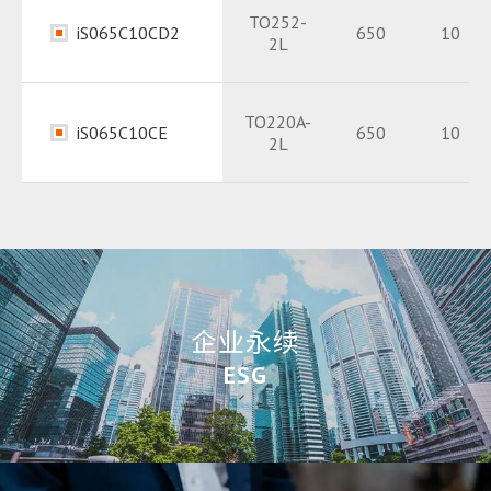
TO252-
iS065C10CD2
650
10
2L
Datasheet
PDF
Package
Package
PDF
PDF
TO220A-
iS065C10CE
650
10
2L
Datasheet
Datasheet
PDF
PDF
企业永续
ESG