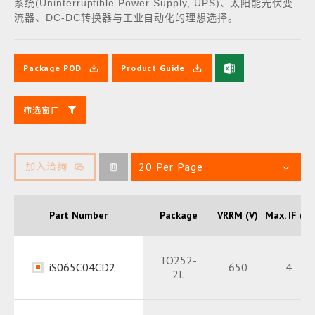
系统
(Uninterruptible Power Supply, UPS)
、太阳能光伏变
流器、
DC-DC
转换器与工业自动化的理想选择。
Package POD
Product Guide
筛选窗口
20 Per Page
加入洽詢
Part Number
Package
VRRM (V)
Max. IF (A)
TO252-
iS065C04CD2
650
4
2L
Package
PDF