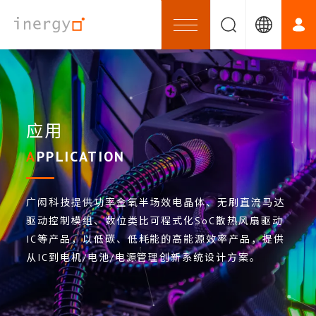
应用
APPLICATION
广闳科技提供功率金氧半场效电晶体、无刷直流马达
驱动控制模组、数位类比可程式化SoC散热风扇驱动
IC等产品，以低碳、低耗能的高能源效率产品，提供
从IC到电机/电池/电源管理创新系统设计方案。