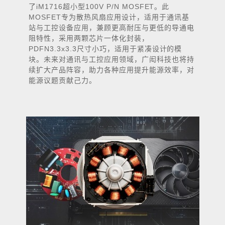
了
iM1716
超小型
100V P/N MOSFET
。此
MOSFET
专为散热风扇应用设计，适用于通讯基
站与工控设备应用，兼顾更高耐压与更低的导通电
阻特性，采用两颗芯片一体化封装，
PDFN3.3x3.3
尺寸小巧，适用于紧凑设计的模
块。未来对通讯与工控应用领域，广闳科技也将持
续扩大产品阵容，助力各种应用提升能源效率，对
能源议题贡献己力。