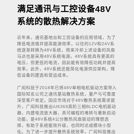
满足通讯与工控设备
48V
系统的散热解决方案
近年来，通讯基地台和工控设备的应用领域，为了
降低电流值并提高能源效率，以往的
12V
和
24V
系
统逐渐转换为
48V
系统，用来冷却上述设备的风扇
马达也是采用
48V
系统电源。
48V
系统具有更高的
电压，但更低的电流，因此能有效降低功耗并提高
效率。此外，
48V
系统还能简化电源供应架构，降
低设备的建造和营运成本。
广闳科技于
2018
年已将
48V
单相电机驱动方案导入
国际知名公司之通讯基站散热系统，量产与可靠度
深受客户肯定。因应市场对于
48V
散热系统需求提
升，广闳科技推出
iU6369
高阶三相
BLDC
电机驱动
器，内建电流放大器，具可编程的堵转与重新启动
功能，是
48V
系统
4
公分散热风扇驱动的理想选
择，有助于系统能效升级，也同时达成模块小型
化。为了进一步提升散热系统效率，广闳科技推出