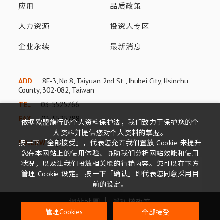
应用
品质政策
人力资源
投资人专区
企业永续
最新消息
ADD
8F-3, No.8, Taiyuan 2nd St., Jhubei City, Hsinchu
County, 302-082, Taiwan
TEL
03-5525766
FAX
03-5525788
依据欧盟施行的个人资料保护法，我们致力于保护您的个
人资料并提供您对个人资料的掌握。
FOLLOW
按一下「全部接受」，代表您允许我们置放 Cookie 来提升
您在本网站上的使用体验、协助我们分析网站效能和使用
状况，以及让我们投放相关联的行销内容。您可以在下方
TOP
管理 Cookie 设定。 按一下「确认」即代表您同意採用目
前的设定。
網站地圖
隱私權政策
全部接受
管理Cookies