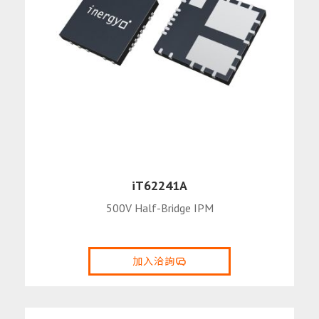
iT62241A
500V Half-Bridge IPM
加入洽詢