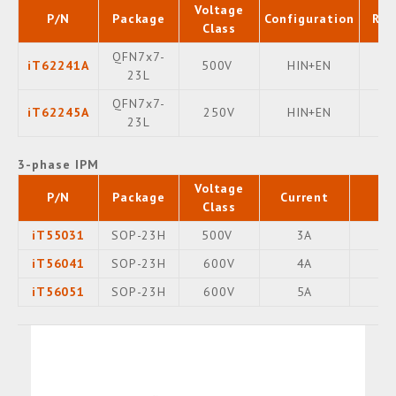
Voltage
P/N
Package
Configuration
RDS
Class
QFN7x7-
iT62241A
500V
HIN+EN
23L
QFN7x7-
iT62245A
250V
HIN+EN
23L
3-phase IPM
Voltage
P/N
Package
Current
Class
iT55031
SOP-23H
500V
3A
iT56041
SOP-23H
600V
4A
iT56051
SOP-23H
600V
5A