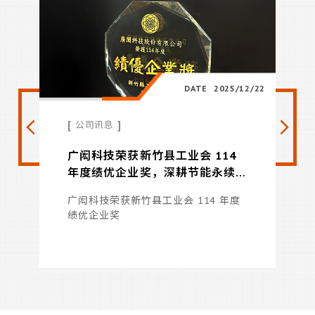
[
广
/12/31
DATE
2025/12/22
广
[
]
公司讯息
温
的
广闳科技荣获新竹县工业会 114
年度绩优企业奖，深耕节能永续
获肯定
超
广闳科技荣获新竹县工业会 114 年度
，
绩优企业奖