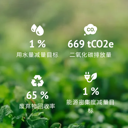
1
%
669
tCO2e
用水量减量目标
二氧化碳排放量
1
%
65
%
能源密集度减量目
废弃物回收率
标