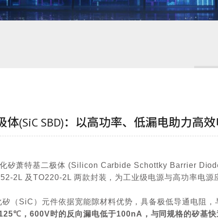
(SiC SBD)：以高功率、低漏电助力高
化矽萧特基二极体
(Silicon Carbide Schottky Barrier Dio
52-2L
及
TO220-2L
两款封装，为工业级电源与高功率电源
化矽（
SiC
）元件依据宽能隙材料优势，具备极低导通电阻，
125
℃
，
600V
时的反向漏电低于
100nA
，与同规格的矽基快