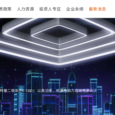
质政策
人力资源
投资人专区
企业永续
最新消息
基二极体(SiC SBD)：以高功率、低漏电助力高效电源设计