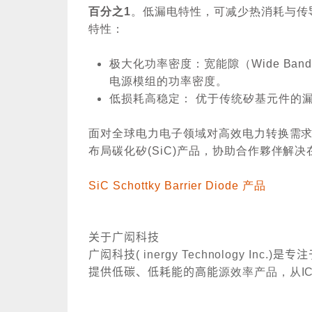
百分之
1
。低漏电特性，可减少热消耗与传
特性：
极大化功率密度：宽能隙（
Wide Ban
电源模组的功率密度。
低损耗高稳定： 优于传统矽基元件的
面对全球电力电子领域对高效电力转换需
布局碳化矽
(SiC)
产品，协助合作夥伴解决
SiC Schottky Barrier Diode
产品
关于广闳科技
广闳科技
( inergy Technology Inc.)
是专注
提供低碳、低耗能的高能
源效率产品，从
I