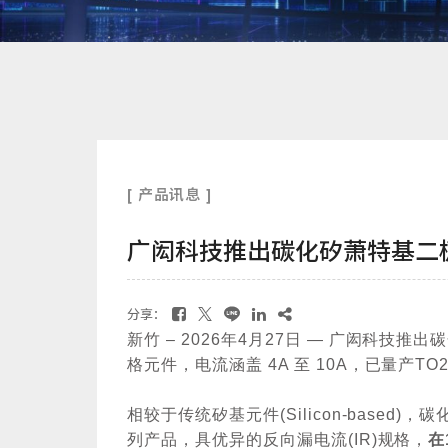
[ 产品讯息 ]
广闳科技推出碳化矽萧特基二极体
分享：
新竹
– 2026
年
4
月
27
日
—
广闳科技推出碳
格元件，电流涵盖
4A
至
10A
，已量产
TO2
相较于传统矽基元件
(Silicon-based)
，碳
列产品，具优异的反向漏电流
(IR)
规格，
在