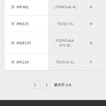
Datasheet
PDF
iMF401
LFPAK5x6-4L
N
Package
PDF
Datasheet
PDF
iM6323
TO263-3L
N
Package
PDF
Datasheet
PDF
PDFN5x6A-
iM18133
N
EP1-8L
Datasheet
Package
PDF
PDF
Package
PDF
iM5226
TO252A-3L
P
Package
Datasheet
PDF
PDF
最末页 (14)