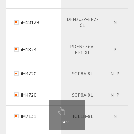
Package
PDF
Datasheet
PDF
DFN2x2A-EP2-
iM18129
N
6L
Package
PDF
Datasheet
PDF
PDFN5X6A-
iM1824
P
EP1-8L
Datasheet
PDF
iM4720
SOP8A-8L
N+P
Package
PDF
Datasheet
PDF
iM4720
SOP8A-8L
N+P
Datasheet
PDF
iM7131
TOLLB-8L
N
scroll
Datasheet
PDF