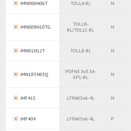
iMN006N06T
TOLLA-8L
N
Package
PDF
Package
PDF
TOLLB-
iMN009N10TG
N
8L/TOLLC-8L
Datasheet
PDF
Datasheet
PDF
iMN01N12T
TOLLB-8L
N
Package
PDF
Package
PDF
PDFN3.3x3.3A-
iMN1R5N03Q
N
EP1-8L
Datasheet
PDF
Datasheet
PDF
iMF415
LFPAK5x6-4L
N
Package
PDF
Datasheet
PDF
iMF404
LFPAK5x6-4L
P
Package
PDF