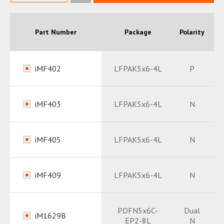
Part Number
Package
Polarity
VD
iMF402
LFPAK5x6-4L
P
Datasheet
PDF
iMF403
LFPAK5x6-4L
N
Package
PDF
Datasheet
PDF
iMF405
LFPAK5x6-4L
N
Package
PDF
Datasheet
PDF
iMF409
LFPAK5x6-4L
N
Package
PDF
Datasheet
PDF
PDFN5x6C-
Dual
iM1629B
EP2-8L
N