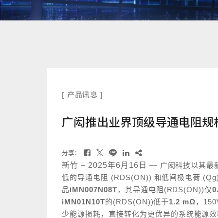
[ 产品讯息 ]
广闳推出业界顶级导通电阻规格M
分享：
新竹
– 2025
年
6
月
16
日
—
广闳科技以其最
低的导通电阻
(RDS(ON)
)
和低闸极电荷
(Qg
品
iMN007N08T
，其
导通电阻
(RDS(ON)
)
仅
0
iMN01N10T
的
(RDS(ON)
)
低于
1.2 m
Ω
，
150
少能源损耗，直接转化为更优异的系统能源效