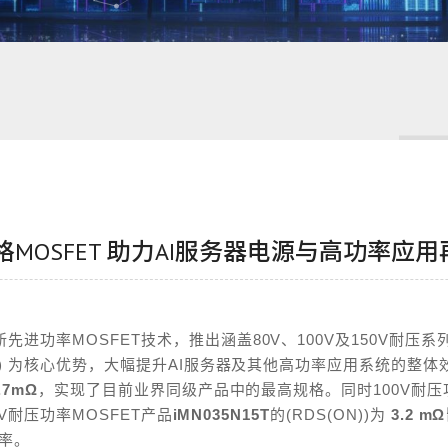
OSFET 助力AI服务器电源与高功率应用
新先进功率
MOSFET
技术，推出涵盖
80V
、
100V
及
150V
耐压系
)
为核心优势，大幅提升
AI
服务器及其他高功率应用系统的整体
.7m
Ω
，
实现了目前业界同级产品中的最高规格
。同时
100V
耐压
V
耐压功率
MOSFET
产品
iMN035N15T
的
(RDS(ON)
)
为
3.2 m
Ω
率。