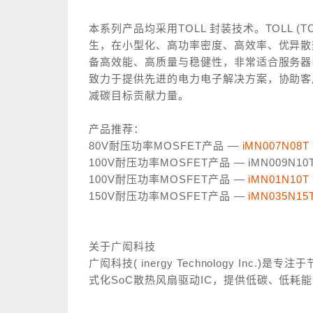
本系列产品均采用
TOLL
封装技术。
TOLL (T
生，在小型化、高功率密度、高效率、优异散
备高效能、高质量与稳健性，非常适合服务器
致力于提供先进的电力电子解决方案，协助客
减碳目标贡献力量。
产品推荐：
80V
耐压功率
MOSFET
产品
—
iMN007N08T
100V
耐压功率
MOSFET
产品
—
iMN009N10T
100V
耐压功率
MOSFET
产品
—
iMN01N10T
150V
耐压功率
MOSFET
产品
—
iMN035N15
关于广闳科技
广闳科技
( inergy Technology Inc.)
是专注于
式化
SoC
散热风扇驱动
IC
，提供低碳、低耗能