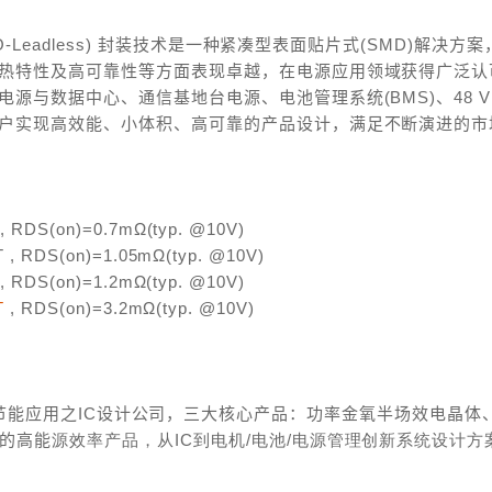
O-Leadless)
封装技术是一种紧凑型表面贴片式
(SMD)
解决方案
热特性及高可靠性等方面表现卓越，在电源应用领域获得广泛认
电源与数据中心、通信基地台电源、电池管理系统
(BMS)
、
48 V
户实现高效能、小体积、高可靠的产品设计，满足不断演进的市
, RDS(on)=0.7m
Ω
(typ. @10V)
 , RDS(on)
=1.05m
Ω
(typ. @10V)
, RDS(on)=1.2m
Ω
(typ. @10V)
T
, RDS(on)=3.2m
Ω
(typ. @10V)
节能应用之
IC
设计公司，三大核心产品：功率金氧半场效电晶体
的高能
源效率产品，从
IC
到电机
/
电池
/
电源管理创新系统设计方