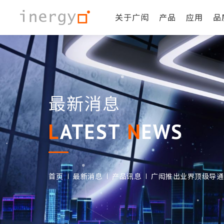
关于广闳
产品
应用
品
最新消息
LATEST
NEWS
首页
最新消息
产品讯息
广闳推出业界顶级导通电