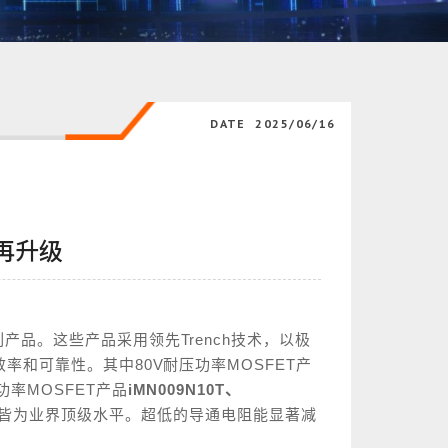
DATE
2025/06/16
再升级
列产品。这些产品采用领先
Trench
技术，以极
效率和可靠性。其中
80V
耐压功率
MOSFET
产
功率
MOSFET
产品
iMN009N10T
、
皆为业界顶级水平。超低的导通电阻能显著减