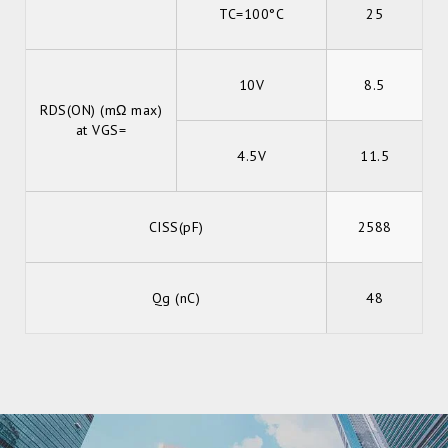
TC=100°C
25
10V
8.5
RDS(ON) (mΩ max)
at VGS=
4.5V
11.5
CISS(pF)
2588
Qg (nC)
48