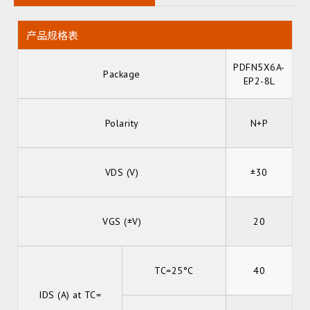
产品规格表
PDFN5X6A-
Package
EP2-8L
Polarity
N+P
VDS (V)
±30
VGS (±V)
20
TC=25°C
40
IDS (A) at TC=