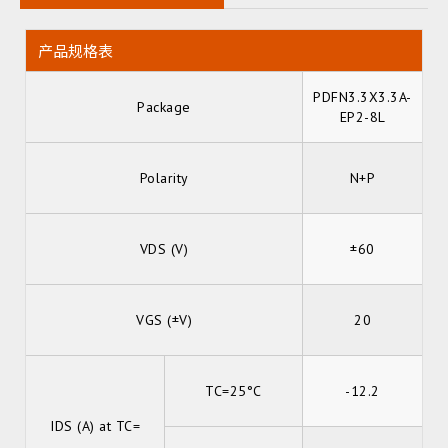
产品规格表
PDFN3.3X3.3A-
Package
EP2-8L
Polarity
N+P
VDS (V)
±60
VGS (±V)
20
TC=25°C
-12.2
IDS (A) at TC=