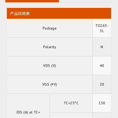
产品规格表
TO263-
Package
3L
Polarity
N
VDS (V)
40
VGS (±V)
20
TC=25°C
150
IDS (A) at TC=