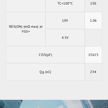
TC=100°C
150
10V
1.06
RDS(ON) (mΩ max) at
VGS=
4.5V
CISS(pF)
13625
Qg (nC)
234