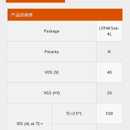
产品规格表
LFPAK5x6-
Package
4L
Polarity
N
VDS (V)
40
VGS (±V)
20
TC=25°C
300
IDS (A) at TC=