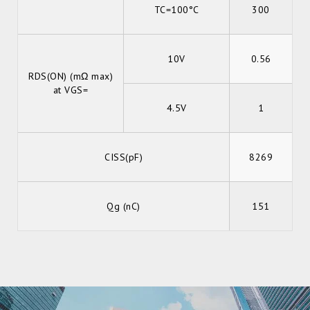
TC=100°C
300
10V
0.56
RDS(ON) (mΩ max)
at VGS=
4.5V
1
CISS(pF)
8269
Qg (nC)
151